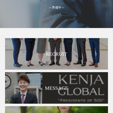
～準備中～
RECRUIT
MESSAGE